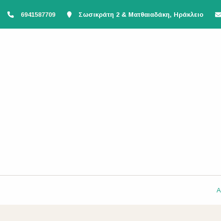
6941587709
Σωσικράτη 2 & Ματθαιαδάκη, Ηράκλειο
Α