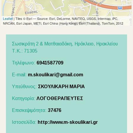
Leaflet
| Tiles © Esri — Source: Esri, DeLorme, NAVTEQ, USGS, Intermap, iPC,
NRCAN, Esri Japan, METI, Esri China (Hong Kong), Esri (Thailand), TomTom, 2012
Σωσικράτη 2 & Ματθαιαδάκη, Ηράκλειο,
Ηρακλείου
Τ.Κ.: 71305
Τηλέφωνο:
6941587709
E-mail:
m.skoulikari@gmail.com
Υπεύθυνος:
ΣΚΟΥΛΙΚΑΡΗ ΜΑΡΙΑ
Κατηγορία:
ΛΟΓΟΘΕΡΑΠΕΥΤΕΣ
Επισκεψιμότητα:
37476
Ιστοσελίδα:
http://www.m-skoulikari.gr